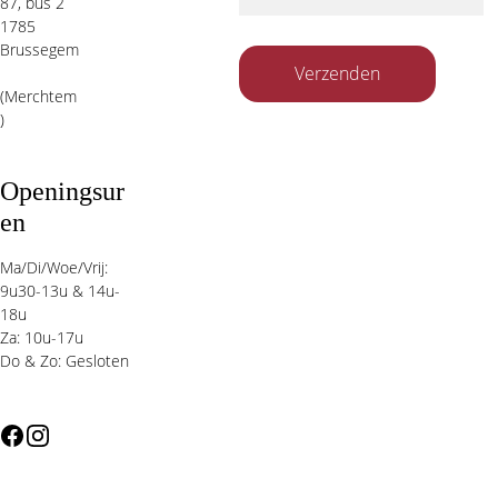
87, bus 2 
1785 
Brussegem
Verzenden
(Merchtem
)
Openingsur
en 
Ma/Di/Woe/Vrij: 
9u30-13u & 14u-
18u 
Za: 10u-17u
Do & Zo: Gesloten 