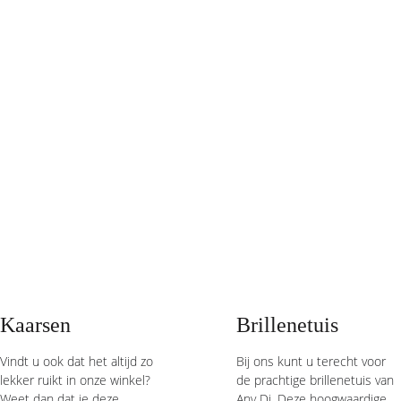
Kaarsen 
Brillenetuis 
Vindt u ook dat het altijd zo 
Bij ons kunt u terecht voor 
lekker ruikt in onze winkel? 
de prachtige brillenetuis van 
Weet dan dat je deze 
Any Di. Deze hoogwaardige 